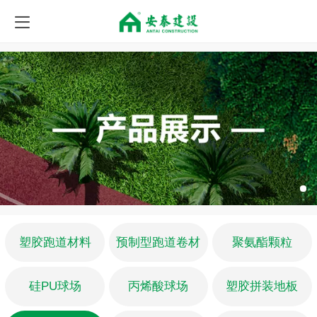
塑胶跑道材料
预制型跑道卷材
聚氨酯颗粒
硅PU球场
丙烯酸球场
塑胶拼装地板